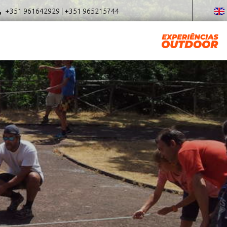
+351 961642929 | +351 965215744