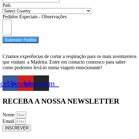
País
Pedidos Especiais - Observações
Submeter Pedido
Criamos experências de cortar a respiração para os mais aventureiros
que visitam a Madeira. Entre em contacto connosco para saber
como podemos levá-lo numa viagem emocionante!
acebook
Youtube
Instagram
RECEBA A NOSSA NEWSLETTER
Nome
Email
INSCREVER